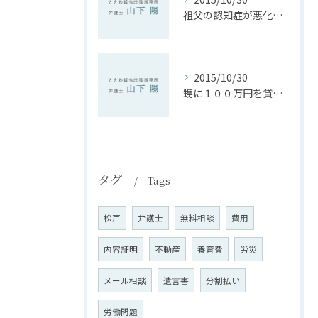
祖父の認知症が悪化後，不動産を勝手に売却。取り返せるか【後見問題】
2015/10/30
甥に１００万円を貸したまま１２年。返してもらえるか
タグ
Tags
松戸
弁護士
無料相談
費用
内容証明
不動産
養育費
労災
メール相談
遺言書
分割払い
労働問題